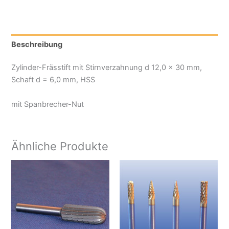
Frässtift
mit
Stirnverzahnung
Beschreibung
Menge
Zylinder-Frässtift mit Stirnverzahnung d 12,0 x 30 mm,
Schaft d = 6,0 mm, HSS
mit Spanbrecher-Nut
Ähnliche Produkte